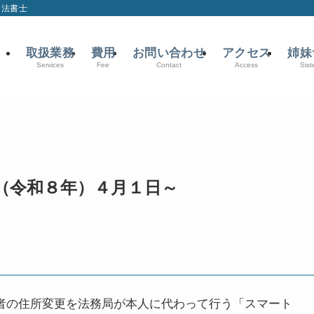
司法書士
取扱業務
費用
お問い合わせ
アクセス
姉妹
Services
Fee
Contact
Access
Sist
年（令和８年）４月１日～
有者の住所変更を法務局が本人に代わって行う「スマート