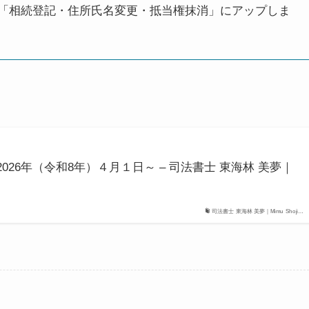
P「相続登記・住所氏名変更・抵当権抹消」にアップしま
026年（令和8年）４月１日～ – 司法書士 東海林 美夢｜
司法書士 東海林 美夢｜Mimu Shoji…