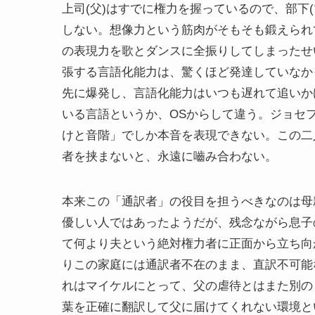
上司(父)はすでに権力を握っているので、部下
しない。想像力という筋肉がそもそも鍛えられ
の表現力を歌とダンスに全振りしてしまったせ
張する言語化能力は、驚くほど発達していなか
先に爆発し、言語化能力はいつも遅れて追いか
いる言語というか、OSからして違う。ジョセ
けと音階」でしか本音を表現できない。この二
者を挟まないと、永遠に嚙み合わない。
本来この「通訳者」の役目を担うべきなのは母
優しい人ではあったようだが、残念ながら息子
て何より夫という絶対権力者に正面から立ち向
りこの家庭には通訳者不在のまま、直訳不可能
れはマイケルにとって、父の虐待とはまた別の
葉を正確に翻訳して父に届けてくれない環境と