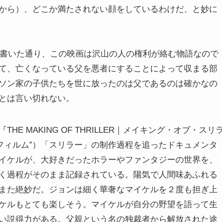
から）、どこか満たされない顔をしているわけだ、と妙に
で書いた通り、この映画は沢山の人の権利が絡む物語なので
て、亡くなっている父を悪者にすることによって収まる部
ソン家の子供たちを世に放ったのは父であるのは確かなの
とは言い切れない。
 MAKING OF THRILLER｜メイキング・オブ・スリ
フィルム”）「スリラー」の制作過程を追ったドキュメンタ
イケルが、大好きだったホラーやファンタジーの世界を、
く過程がそのまま記録されている。陽気で人間味あふれる
また絶妙だ。ジョンは細く華奢なマイケルを２度も担ぎ上
ケルもとても楽しそう。マイケルが自分の野望を語って生
い説得力がある。父親という名の独裁者から解放された途