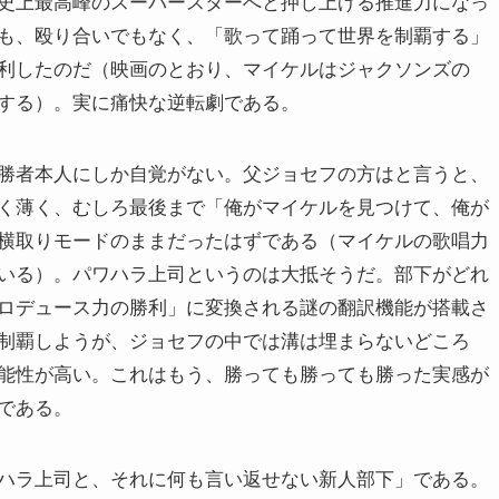
史上最高峰のスーパースターへと押し上げる推進力になっ
も、殴り合いでもなく、「歌って踊って世界を制覇する」
利したのだ（映画のとおり、マイケルはジャクソンズの
する）。実に痛快な逆転劇である。
勝者本人にしか自覚がない。父ジョセフの方はと言うと、
く薄く、むしろ最後まで「俺がマイケルを見つけて、俺が
横取りモードのままだったはずである（マイケルの歌唱力
いる）。パワハラ上司というのは大抵そうだ。部下がどれ
ロデュース力の勝利」に変換される謎の翻訳機能が搭載さ
制覇しようが、ジョセフの中では溝は埋まらないどころ
能性が高い。これはもう、勝っても勝っても勝った実感が
である。
ハラ上司と、それに何も言い返せない新人部下」である。