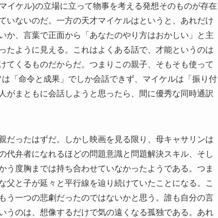
(マイケル)の立場に立って物事を考える発想そのものが存在
ていないのだ。一方の天才マイケルはというと、あれだけ
いか、言葉で正面から「あなたのやり方はおかしい」と主
ったように見える。これはよくある話で、才能というのは
けてくるものだからだ。つまりこの親子、そもそも使って
フは「命令と成果」でしか会話できず、マイケルは「振り付
人がまともに会話しようと思ったら、間に優秀な同時通訳
親だったはずだ。しかし映画を見る限り、母キャサリンは
の代弁者になれるほどの問題意識と問題解決スキル、そし
かう度胸までは持ち合わせていなかったようである。つま
な父と子が延々と平行線を辿り続けていたことになる。こ
もう一つの悲劇だったのではないかと思う。誰も自分の言
いうのは、想像するだけで気の遠くなる孤独である。あれ