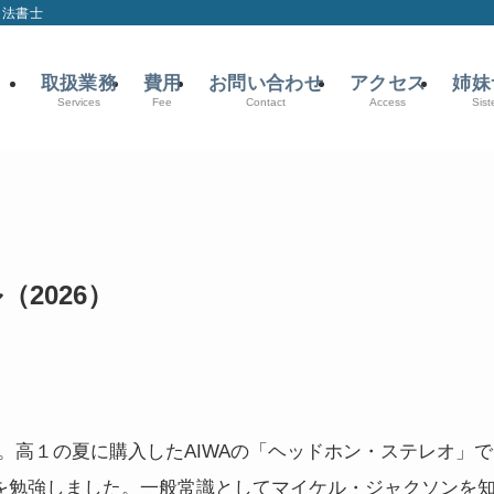
司法書士
取扱業務
費用
お問い合わせ
アクセス
姉妹
Services
Fee
Contact
Access
Sist
（2026）
。高１の夏に購入したAIWAの「ヘッドホン・ステレオ」で
洋楽を勉強しました。一般常識としてマイケル・ジャクソンを