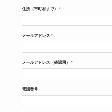
住所（市町村まで）
*
お
メールアドレス
*
問
い
合
わ
せ
の
メールアドレス（確認用）
*
内
容
お
問
い
合
電話番号
わ
せ
の
内