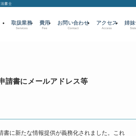
司法書士
取扱業務
費用
お問い合わせ
アクセス
姉妹
Services
Fee
Contact
Access
Sist
記申請書にメールアドレス等
の申請書に新たな情報提供が義務化されました。​これ