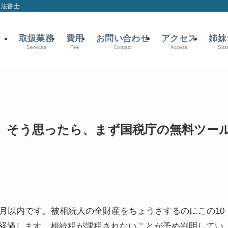
司法書士
取扱業務
費用
お問い合わせ
アクセス
姉妹
Services
Fee
Contact
Access
Sist
」そう思ったら、まず国税庁の無料ツー
月以内です。被相続人の全財産をちょうさするのにこの10
経過します。相続税が課税されないことが予め判明してい